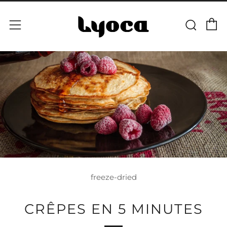
P
Rech
Menu
freeze-dried
CRÊPES EN 5 MINUTES